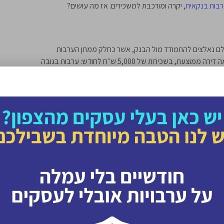
בות בנקאית
, יקרה ומורכבת למשכירים. אז מה עושים?
– כולם נאלצים להתמודד מול הבנק, אשר כחלק ממתן הערבות
מבקש מהם לנעול בנאמנות את סכום הערבות שדורש בעל הנכס. ניקח לדוגמה דירה ממוצעת, בשכירות של 5,000 ש״ח לחודש: ערבות בגובה
עול בבנק פיקדון של 15,000 ש״ח. כסף שלא תוכלו לעשות בו שום שימוש אחר, דחוף ככל שיהיה; רכישת
ות