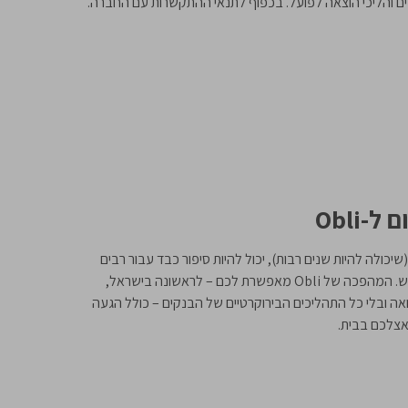
רים והליכי הוצאה לפועל. בכפוף לתנאי ההתקשרות עם החברה.
Obli
ולה להיות שנים רבות), יכול להיות סיפור כבד עבור רבים
מאיתנו. בטח עבור שוכרי הדירות הצעירים, שזקוקים לתזרים מזומנים נגיש וגמיש. המהפכה של Obli מאפשרת לכם – לראשונה בישראל,
ה ובלי כל התהליכים הבירוקרטיים של הבנקים – כולל הגעה
אצלכם בבית.