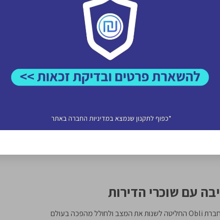
אבל זה לא נגמר רק בפיקדון. בנוסף לסכום הנדרש לפיקדון, הבנק גובה מכם גם עמלת ערבות, בגובה ממוצע שנתי של כ-2.5-3 אחוזים מסכום
הערבות. אם נחזור לדוגמה שלנו: עמלה + פיקדון מכריחים אתכם להיפרד מכ-15,375 ש”ח. ולבסוף, במקרים בהם אין לכם את האפשרות לנעול
בבנק סכום כזה של כסף, תאלצו לקחת הלוואה בגובה סכום הפיקדון, שעבורה יגבה מכם הבנק ריבית בגובה של עד 9%. כך שתצאו מופסדים
ה עם שוכרי הדירות
ערבות ללא פיקדון נעול התמונה העגומה שהצגנו היא, לצערנו עניין שבשגרה. חברת Obli החליטה לשנות את המצב ולחולל מהפכה בעולם