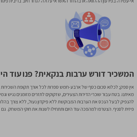
אי-עמידה בפירעון ההלוואה או בהחזר האשראי עלולה לגרור חיוב בריבית פיגו
המשכיר דורש ערבות בנקאית? פנו עוד היום ל-
אין ספק; לכלוא סכום כסף של ארבע-חמש ספרות לכל אורך תקופת השכירות (שיכ
להנפיק לבעל הנכס את הערבות המבוקשת ללא פיקדון נעול, ללא צורך בהלווא
פיזית לסניף. הצטרפו למהפכה עוד היום ותתחילו לשנות את חוקי המשחק. גם 