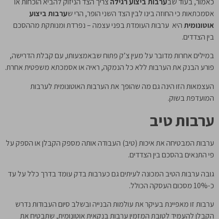
כאמור, בעוד שב
ערבות ביצוע רגילה
צריך הצד הניזוק להביא הוכחות או
אסמכתאות כי החוזה בינו לבין הצד השני הופר, הרי ש
ערבות ביצוע
אוטונומית
היא ערבות העומדת בפני עצמה – נפרדת ומנותקת מההסכם
בין הצדדים.
במילים אחרות מדובר על מעין צ’ק פתוח שבאמצעותו, עם קבלת הדרישה,
פורע הבנק את הערבות ללא כל הנמקה, ראיה או אסמכתא משפטית אחרת.
העצמאות הזו הינה גם מה שהופך את הערבות האוטונומית לערבות
המועדפת בשוק.
ערבות טיב
ערבות המבטיחה את איכות (טיב) העבודה אותה מספק הקבלן או הספק על
פי התנאים בהסכם בין הצדדים.
גובה ערבות הטיב המכונה לעיתים גם כערבות בדק עומד בדרך כלל על עד
כ-10% מסכום העסקה הכולל.
ערבות זו מאפיינת בעיקר את עולמות הבנייה ובשלב סיום העבודות נדרש
הקבלן להעמיד לטובת המזמין ערבות בנקאית אוטונומית, שתבטיח את