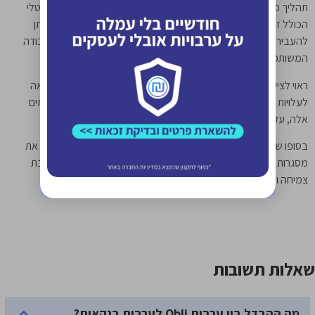
תהליך פתיחת ההזמנה אורך דקות ספורות והכל נעשה בממשק דיגיטלי
הכולל זיהוי מקוון. עם השלמת ההליך מופק שטר ערבות פיזי אותו ניתן
להעביר ללקוח ובכך להשלים את התנאים המקדימים להתחלת העבודה
המשותפת.
ראוי לציין כי העמלה של אובלי נחשבת לאטרקטיבית במיוחד בהשוואה
לעלויות המימון של הלוואות ומסגרות האשראי שהתייקרו דרמטית בימים
אלה, עקב העלאות הריבית.
בסופו של יום התוצאה היא אחת: ערבות אובלי ללא פיקדון, משחררת את
מסגרות האשראי שלכם וכך מגדילה את משאבי העסק הפנויים לטובת
צמיחה ופיתוח החברה.
שאלות תשובות
מה ההבדל בין ערבות Obli לערבות בנקאית?