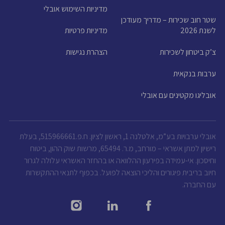
מדיניות השימוש אובלי
שטר חוב שכירות – מדריך מעודכן
לשנת 2026
מדיניות פרטיות
צ’ק ביטחון לשכירות
הצהרת נגישות
ערבות בנקאית
אובליגו מקטינים עם אובלי
אובלי ערבויות בע”מ, אלטלנה 1, ראשון לציון. ח.פ.515966661, בעלת
רישיון למתן אשראי – מורחב, מ.ר. 65494, מרשות שוק ההון, ביטוח
וחיסכון. אי-עמידה בפירעון ההלוואה או בהחזר האשראי עלולה לגרור
חיוב בריבית פיגורים והליכי הוצאה לפועל. בכפוף לתנאי ההתקשרות
עם החברה.