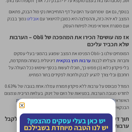
ושב (סכום הערבות בעצם מוקפא על ידי הבנק לכל אורך תקופת הערבות).
בנוסף, גם אם שמרתם עד היום על דף התחייבויות נקי מול הבנק, פתאום
המצב לא יהיה כזה, וההמלצה היא כמובן להישאר עם
אובליגו
נמוך בבנק
ועם מסגרת אשראי פנויה לפיתוח העסק.
אז מה עושים? הכירו את המהפכה של
Obli
– הערבות
שלא תכביד עליכם
המומחים שלנו ב-Obli הפנימו את המצב שפוגע בהמוני בעלי עסקים
וחברות והצליחו לבנות
ערבות חוץ בנקאית
דיגיטלית בטוחה ומתקדמת,
בלי פיקדון כלוא (כן ממש כך, תוכלו לעשות בכסף שימוש ככל העולה על
רוחכם) ובלי צורך להגיע לבנק ולחכות לפקידים בתור המתיש.
המודל מבוסס על ערבות ללא פיקדון תמורת עמלה אחת בגובה של 0.63%
לחודש מגובה הערבות. במציאות של היום של זינוק בעלויות הריבית וצמצום
האשראי הבנקאי מדובר על עמלה אטרקטיבית ביחס לעלויות ריביות
הבנקאיות על הלוואות ומסגרות אשראי.
תוך דקות בודדות מתהליך פתיחת ההזמנה תוכלו לקבל
ערבות אטרקטיבית במיוחד