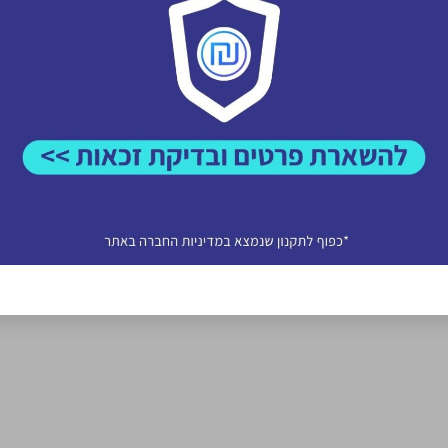
ריך להציע יציבות וביטחון ולהבטיח את זכויותיהם של שני הצדדים. הפת
לדעת בדיוק על מה חותמים ולקבל את הערבות הטובה, המשתלמת והב
אובלי ערבוי
 ההלוואה או בהחזר האשראי עלולה לגרור חיוב בריבית פיגורים והליכי ה