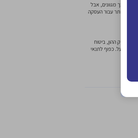
רונות לכך מגוונים, אבל
טוחה ביותר עבור העסקה
ות בע”מ, מספר ח.פ. 515966661, בעלת רישיון למתן אשראי – מורחב, מ.ר. 65494, מרשות שוק ההון, ביטוח
וצאה לפועל. כפוף לתנאי