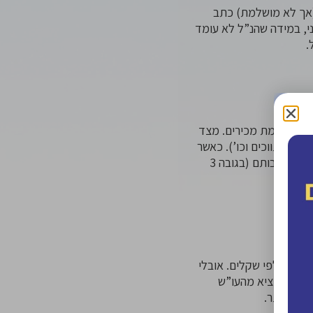
(אך לא מושלמת) כתב
י, במידה שהנ”ל לא עומד
.
ם לא באמת מכירים. מצד
”ט מתווכים וכו’). כאשר
, זה מצריך מהשוכרים להפקיד כסף בפיקדון כערובה להתחייבותם (בגובה 3
שרות אלפי שקלים. אובלי
רים להוציא מהעו”ש
ובה יותר.