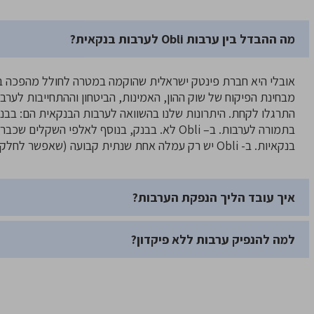
מה ההבדל בין ערבות Obli לערבות בנקאית?
אובלי היא חברת פינטק ישראלית שהוקמה במטרה לחולל מהפכה בע
מבחינת הפיקוח של שוק ההון, האמינות, הביטחון וההתחייבות לערב
התרגלו לקחת. היתרונות שלנו בהשוואה לערבות הבנקאית הם: בבנק
בתמורה לערבות. ב– Obli לא. בבנק, בנוסף לאלפ
בנקאיות. ב- Obli יש רק עמלה אחת שנתית קבועה (שאפשר לחלק ל-12 תשלומים ללא ריבית בכרטיס אשראי) וזהו.
איך עובד הליך הנפקת הערבות?
למה להנפיק ערבות ללא פיקדון?