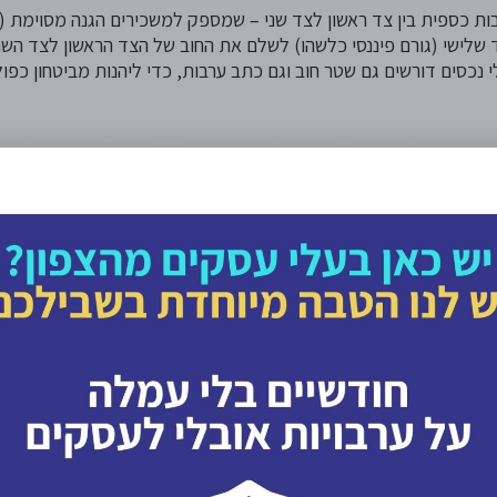
בות כספית בין צד ראשון לצד שני – שמספק למשכירים הגנה מסוימת 
 שלישי (גורם פיננסי כלשהו) לשלם את החוב של הצד הראשון לצד השנ
לי נכסים דורשים גם שטר חוב וגם כתב ערבות, כדי ליהנות מביטחון כפול
כירים בפחות הוצאות לשוכרים
ש בטוחים כאשר הם מוסרים את המפתחות של הנכס שלהם לאנשים שה
 כסף נוסף על ההוצאות הרגילות של השכירות (הוצאות מעבר, עו”ד, שכ
קת
ערבות בנקאית
 עמלה והוצאות נלוות לפתיחת התיק ולשמירת הפיקדון בבנק.
 הביטחון בלי הפיקדון
וץ-בנקאית
לשכירות, שחוסכת מהשוכרים לנעול פיקדון בגובה אלפי וע
ל ערבות בטוחה ממש כמו הערבות הבנקאית ובמקביל לא דורשת מהשוכ
 נעול כערובה עד תום השכירות, ובכך מאפשרת להם יציבות כלכלית ט