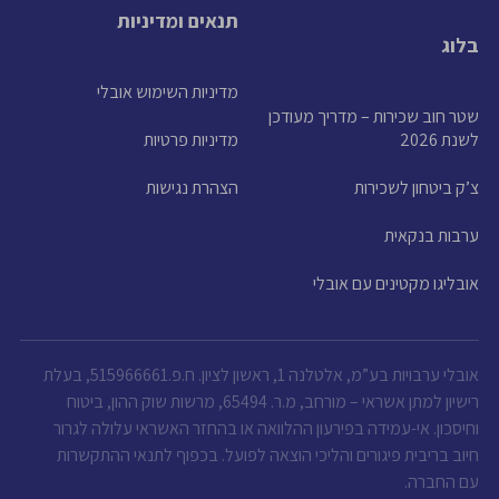
תנאים ומדיניות
בלוג
מדיניות השימוש אובלי
שטר חוב שכירות – מדריך מעודכן
לשנת 2026
מדיניות פרטיות
צ’ק ביטחון לשכירות
הצהרת נגישות
ערבות בנקאית
אובליגו מקטינים עם אובלי
אובלי ערבויות בע”מ, אלטלנה 1, ראשון לציון. ח.פ.515966661, בעלת
רישיון למתן אשראי – מורחב, מ.ר. 65494, מרשות שוק ההון, ביטוח
וחיסכון. אי-עמידה בפירעון ההלוואה או בהחזר האשראי עלולה לגרור
חיוב בריבית פיגורים והליכי הוצאה לפועל. בכפוף לתנאי ההתקשרות
עם החברה.