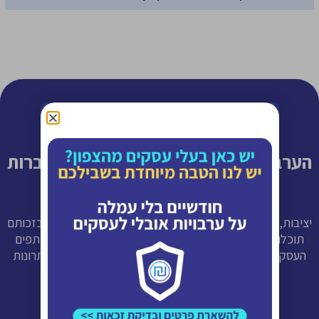
הערבות של OBLI – הביטחונות של החברות
המובילות במשק
יציבות, אמינות, ניסיון פיננסי נרחב וגב כלכלי הם היסודות שבזכותם
תוכלו לסמוך עלינו בראש שקט. מאחורי OBLI עומדים השותפים
העסקיים שלנו: חברות ותיקות, מהחזקות במשק בתחומי פתרונות
ביטוח, מימון, אשראי והגנה מפני סיכוני אשראי: