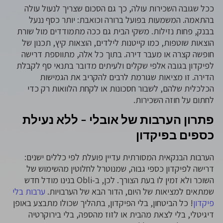
ככל שגובה השכירות עולה, כך גם הסכום שצריך לנעול עולה
בהתאמה. המשמעות בפועל ברורה וכואבת: יותר כסף ננעל
בבנק, פחות נזילות. משקי הבית גם ככה מתמודדים מול שורת
הוצאות שוטפות, כמו קייטנות לילדים, הוצאות קיץ, תכנון של
חופשה קצרה או מעבר דירה. בתוך כל אלה, מתווספת דרישה
לפיקדון בגובה אלפי שקלים ולעיתים מדובר בתנאי סף לקבלת
הדירה. זו מציאות שגורמת לרבים להקריב את הגמישות
הכלכלית שלהם, לשבור חסכונות או לקחת הלוואות רק כדי
לחתום על חוזה השכירות.
פתרון הערבות של אובלי – ללא נעילת
כספים בפיקדון
הערבות הבנקאית המסורתית עדיין פועלת לפי כללים ישנים:
דרישה לפיקדון כספי גבוה, שמנוטרל לחלוטין מהשימוש של
השוכר ולא זמין לו בעת הצורך. לכן, ב-Obli בנינו מודל חדש
שמתאים למציאות של היום, הדור הבא של הערבויות.
ערבות בלי
פיקדון
! כל הביטחון, בלי הפיקדון, בתהליך שכולו מתבצע באופן
דיגיטלי, בלי לצאת מהבית או לזוז מהספה, בלי בירוקרטיה