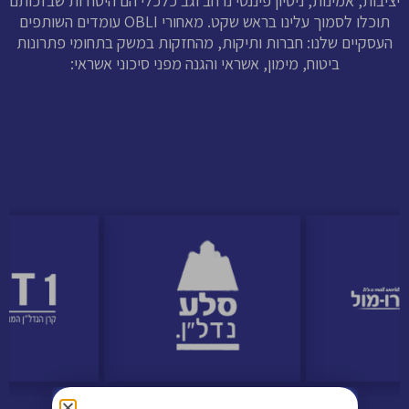
יציבות, אמינות, ניסיון פיננסי נרחב וגב כלכלי הם היסודות שבזכותם
תוכלו לסמוך עלינו בראש שקט. מאחורי OBLI עומדים השותפים
העסקיים שלנו: חברות ותיקות, מהחזקות במשק בתחומי פתרונות
ביטוח, מימון, אשראי והגנה מפני סיכוני אשראי: