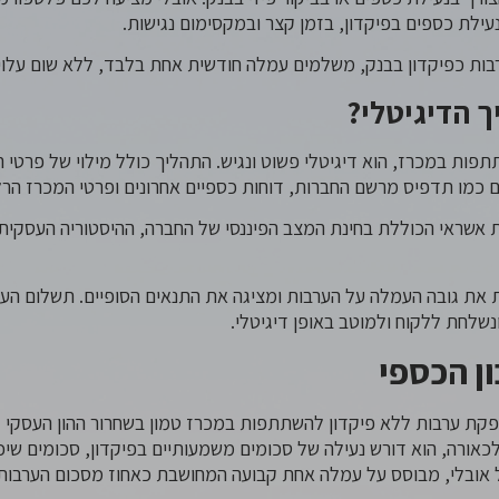
נעילת כספים בפיקדון, בזמן קצר ובמקסימום נגישות.
בות כפיקדון בבנק, משלמים עמלה חודשית אחת בלבד, ללא שום עלו
ך הדיגיטלי?
ות במכרז, הוא דיגיטלי פשוט ונגיש. התהליך כולל מילוי של פרטי 
מו תדפיס מרשם החברות, דוחות כספיים אחרונים ופרטי המכרז הרלו
אשראי הכוללת בחינת המצב הפיננסי של החברה, ההיסטוריה העסקית
ת גובה העמלה על הערבות ומציגה את התנאים הסופיים. תשלום העמ
שלחת ללקוח ולמוטב באופן דיגיטלי.
ון הכספי
פקת ערבות ללא פיקדון להשתתפות במכרז טמון בשחרור ההון העסקי 
אורה, הוא דורש נעילה של סכומים משמעותיים בפיקדון, סכומים שיכו
ל אובלי, מבוסס על עמלה אחת קבועה המחושבת כאחוז מסכום הערבות