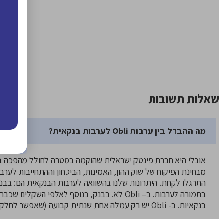
שאלות תשובות
מה ההבדל בין ערבות Obli לערבות בנקאית?
אובלי היא חברת פינטק ישראלית שהוקמה במטרה לחולל מהפכה בע
מבחינת הפיקוח של שוק ההון, האמינות, הביטחון וההתחייבות לערב
התרגלו לקחת. היתרונות שלנו בהשוואה לערבות הבנקאית הם: בבנק
בתמורה לערבות. ב– Obli לא. בבנק, בנוסף לאלפ
בנקאיות. ב- Obli יש רק עמלה אחת שנתית קבועה (שאפשר לחלק ל-12 תשלומים ללא ריבית בכרטיס אשראי) וזהו.