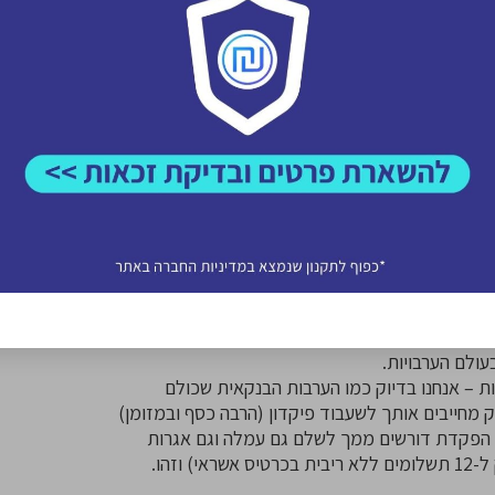
ולם הערבויות.
ות – אנחנו בדיוק כמו הערבות הבנקאית שכולם
 מחייבים אותך לשעבוד פיקדון (הרבה כסף ובמזומן)
י השקלים שכבר הפקדת דורשים ממך לשלם גם עמלה וגם אגרות