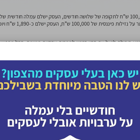
לחודש. כלומר, במקום לוותר 
 ביכולת לנצל את ההון הזמין למטרות עסקיות מגוונות. החל מרכישת
 ועד לניצול הזדמנויות השקעה קצרות מועד. עבור עסקים פעילים, הת
גובה העמלה על הערבות.
מודרני אין צורך לצאת מהבית ולנסוע לבנק בשביל להנפיק ערבות למכר
וון מלא, בלי לצאת מהבית ומאפשרת לעסקים לשמור על ההון שלהם זמ
ק והשתתפות מוצלחת במכרזים.