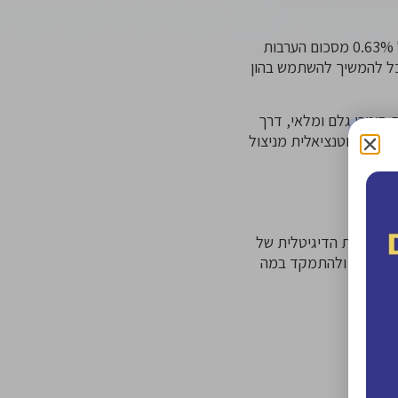
עבור ערבות בהיקף של 100,000 ש”ח לתקופה של שלושה חודשים, העסק ישלם עמלה חודשית של 0.63% מסכום הערבות
על נזילות פיננסית של 100,000 ש”ח, העסק ישלם כ-1,890 ש”ח ויוכל להמשיך להשתמש בהון
 חומרי גלם ומלאי, דרך
שואה הפוטנציאלית מניצול
ז. הערבות הדיגיטלית של
ין לשימוש ולהתמקד במה