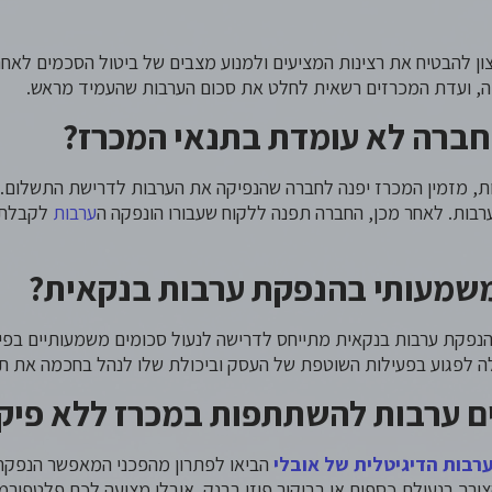
צון להבטיח את רצינות המציעים ולמנוע מצבים של ביטול הסכמים לאחר
ה, ועדת המכרזים רשאית לחלט את סכום הערבות שהעמיד מראש.
חברה לא עומדת בתנאי המכרז?
ת, מזמין המכרז יפנה לחברה שהנפיקה את הערבות לדרישת התשלום
רבות. לאחר מכן, החברה תפנה ללקוח שעבורו הונפקה ה
ערבות
לקבלת 
שמעותי בהנפקת ערבות בנקאית?
נפקת ערבות בנקאית מתייחס לדרישה לנעול סכומים משמעותיים בפיק
לה לפגוע בפעילות השוטפת של העסק וביכולת שלו לנהל בחכמה את תז
ם ערבות להשתתפות במכרז ללא פיקד
רבות הדיגיטלית של אובלי
הביאו לפתרון מהפכני המאפשר הנפק
רך בנעילת כספים או בביקור פיזי בבנק. אובלי מציעה לכם פלטפור