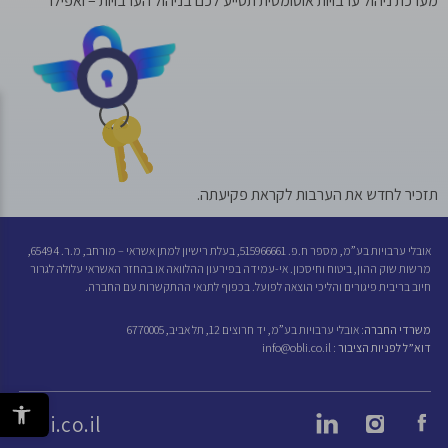
מערכת ניהול ערבויות אוטומטית תסייע לכם בניהול הערבויות – ואפילו
תזכיר לחדש את הערבות לקראת פקיעתה.
אובלי ערבויות בע”מ, מספר ח.פ. 515966661, בעלת רישיון למתן אשראי – מורחב, מ.ר. 65494,
מרשות שוק ההון, ביטוח וחיסכון. אי-עמידה בפירעון ההלוואה או בהחזר האשראי עלולה לגרור
חיוב בריבית פיגורים והליכי הוצאה לפועל. בכפוף לתנאי ההתקשרות עם החברה.
משרדי החברה:
אובלי ערבויות בע”מ, יד חרוצים 12, תל אביב, 6770005
דוא”ל לפניות הציבור :
info@obli.co.il
פתח סרגל 
obli.co.il