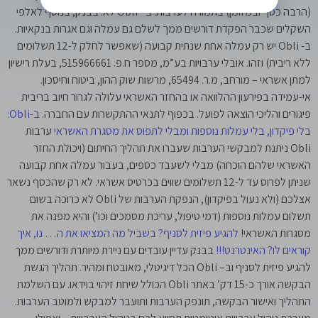
(הרבה כסף ובמזומן) בתמורה לערבות. ב– Obli לא. בבנק, בנוסף לאלפי
השקלים שכבר הפקדת דורשים ממך לשלם גם עמלה וגם אגרות בנקאיות.
ב- Obli יש רק עמלה אחת שנתית קבועה (שאפשר לחלק ל-12 תשלומים
ללא ריבית) וזהו. אובלי ערבויות בע”מ, מספר ח.פ. 515966661, בעלת רישיון
למתן אשראי – מורחב, מ.ר. 65494, מרשות שוק ההון, ביטוח וחיסכון.
אי-עמידה בפירעון ההלוואה או בהחזר האשראי עלולה לגרור חיוב בריבית
פיגורים והליכי הוצאה לפועל. בכפוף לתנאי ההתקשרות עם החברה.
ב-Obli:
בלי פיקדון, בלי עמלות נוספות ומבלי לתפוס את מסגרת האשראי
ערבות
Obli ניתנת למבקשי הערבות שעברו את תהליך החיתום (ויכולת החזר
האשראי שלהם הוכחה) מבלי לשעבד כספים, בעבור עמלה אחת קבועה
שניתן לפרוס עד ל-12 תשלומים שווים בכרטיס אשראי. לא רק שהכסף נשאר
אצלכם (ולא נעול בפיקדון), הנפקת הערבות של Obli לא כרוכה בשום
תשלום עמלות נוספות (דמי טיפול, עריכת מסמכים וכו’) והיא מפנה את
מסגרות האשראי!
להגיע פיזית לסניף? בשביל מה המציאו את ה… נו, איך
קוראים לו? האינטרנט!!!
בבנק עדיין עובדים עם ניירת מיותרת ודורשים ממך
להגיע פיזית לסניף וב– Obli הכל דיגיטלי, מאובטח ומהיר. תהליך הגשת
הבקשה אורך כ-15 דק’ באתר Obli הכולל שיחת זיהוי בוידאו. עם השלמת
התהליך ואישור הבקשה, תונפק הערבות ותועבר למבקש ולמוטב הערבות.