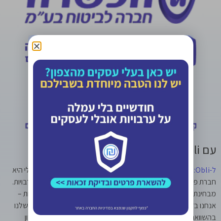
עם Obli הכי טוב לי.
ל-Obli: אותם היתרים, פיקוח ותוקף חוקי כמו הערבות הבנקאית
אובלי היא
חברת פינטק ישראלית שהוקמה במטרה לחולל מהפכה בעולם הערבויות.
מבחינת הפיקוח של שוק ההון, האמינות, הביטחון וההתחייבות לערבות –
אנחנו בדיוק כמו הערבות הבנקאית שכולם התרגלו לקחת. היתרונות שלנו
בהשוואה לערבות הבנקאית הם: בבנק מחייבים אותך לשעבוד פיקדון